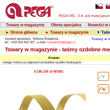
PEGA-VEL, S.A. jest tradycyjnym
Towary w magazynie
Oferta specjalna
Nowości w 
► Strona główna
► Towary w magazynie
▼ Taśm
Towary w 
Asystent sprzedaży: Růžena Šrubařová,
tel.: +420 554 692 307, e-mail:
r.srubarova@pega.cz
Towary w magazynie - taśmy ozdobne me
Produkt
Uwaga: Kolory na zdjęciach produktów są tylko ilustracyjne.
8 196 239 14 W7001