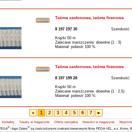
Taśma zasłonowa, taśma firanowa
8 197 197 30
Szerokość:
Krążki 50 m
Zalecane marszczenie: dowolne (1 : 3)
Materiał: poliestr 100 %
Taśma zasłonowa, taśma firanowa
8 197 199 28
Szerokość:
Krążki 50 m
Zalecane marszczenie: dowolne (1 : 2,5)
Materiał: poliestr 100 %
«
1
2
3
4
5
6
7
►
Kontakty
Towary w magazynie
Oferta specjalna
Nowości w magazynie
Wyprze
®
®
 PEGA
i logo Optex
są zastrzeżonymi znakami towarowymi firmy PEGA-VEL, a.s. Krnov, 