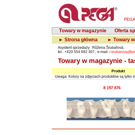
PEGA-
Towary w magazynie
Oferta s
► Strona główna
► Towary w
Asystent sprzedaży: Růžena Šrubařová,
tel.: +420 554 692 307, e-mail:
r.srubarova@p
Towary w magazynie - t
Produkt
Uwaga: Kolory na zdjęciach produktów są tylko il
8 197 876