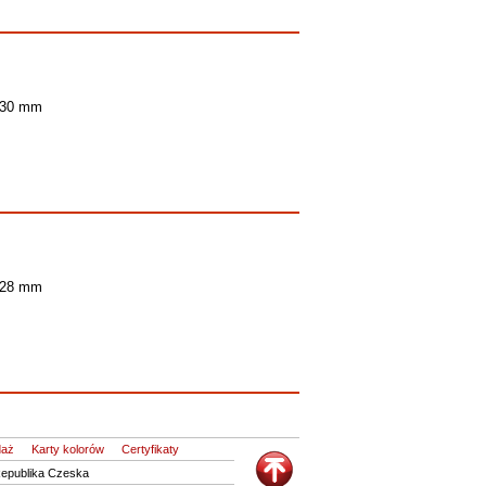
 30 mm
 28 mm
daż
Karty kolorów
Certyfikaty
Republika Czeska