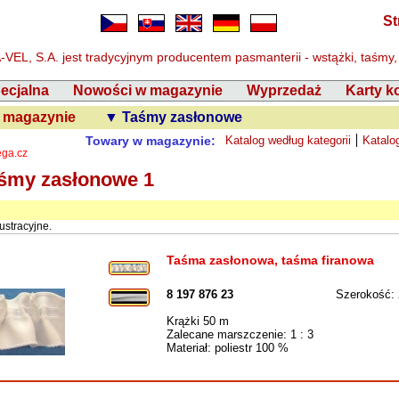
St
VEL, S.A. jest tradycyjnym producentem pasmanterii - wstążki, taśmy,
pecjalna
Nowości w magazynie
Wyprzedaż
Karty k
 magazynie
▼ Taśmy zasłonowe
Towary w magazynie:
Katalog według kategorii
Katalo
ega.cz
aśmy zasłonowe 1
ustracyjne.
Taśma zasłonowa, taśma firanowa
8 197 876 23
Szerokość:
Krążki 50 m
Zalecane marszczenie: 1 : 3
Materiał: poliestr 100 %