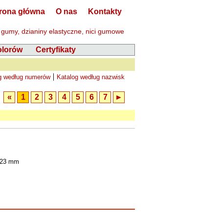
rona główna
O nas
Kontakty
 gumy, dzianiny elastyczne, nici gumowe
olorów
Certyfikaty
g według numerów
Katalog według nazwisk
«
1
2
3
4
5
6
7
►
 23 mm