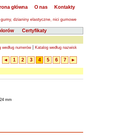
rona główna
O nas
Kontakty
 gumy, dzianiny elastyczne, nici gumowe
olorów
Certyfikaty
g według numerów
Katalog według nazwisk
◄
1
2
3
4
5
6
7
►
 24 mm