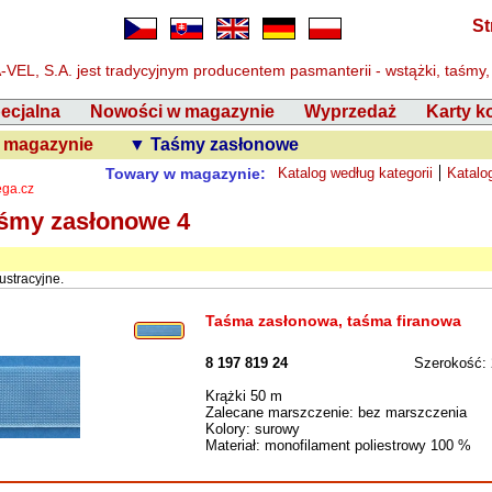
St
VEL, S.A. jest tradycyjnym producentem pasmanterii - wstążki, taśmy,
pecjalna
Nowości w magazynie
Wyprzedaż
Karty k
 magazynie
▼ Taśmy zasłonowe
Towary w magazynie:
Katalog według kategorii
Katalo
ega.cz
aśmy zasłonowe 4
ustracyjne.
Taśma zasłonowa, taśma firanowa
8 197 819 24
Szerokość:
Krążki 50 m
Zalecane marszczenie: bez marszczenia
Kolory: surowy
Materiał: monofilament poliestrowy 100 %