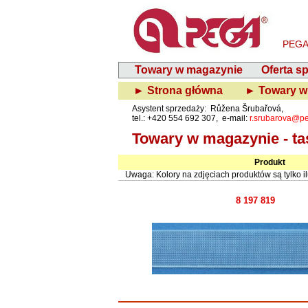
PEGA-
Towary w magazynie
Oferta s
► Strona główna
► Towary w
Asystent sprzedaży: Růžena Šrubařová,
tel.: +420 554 692 307, e-mail:
r.srubarova@p
Towary w magazynie - t
Produkt
Uwaga: Kolory na zdjęciach produktów są tylko il
8 197 819