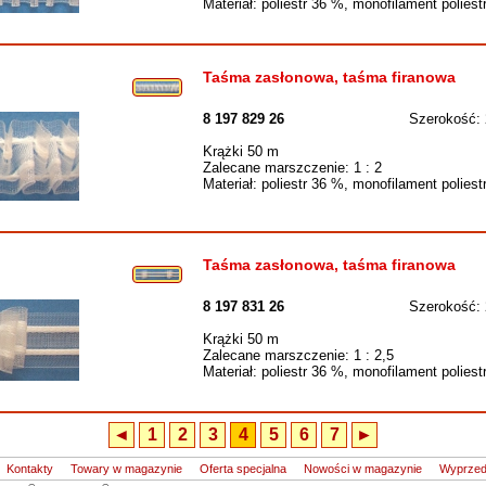
Materiał: poliestr 36 %, monofilament polies
Taśma zasłonowa, taśma firanowa
8 197 829 26
Szerokość:
Krążki 50 m
Zalecane marszczenie: 1 : 2
Materiał: poliestr 36 %, monofilament polies
Taśma zasłonowa, taśma firanowa
8 197 831 26
Szerokość:
Krążki 50 m
Zalecane marszczenie: 1 : 2,5
Materiał: poliestr 36 %, monofilament polies
◄
1
2
3
4
5
6
7
►
Kontakty
Towary w magazynie
Oferta specjalna
Nowości w magazynie
Wyprze