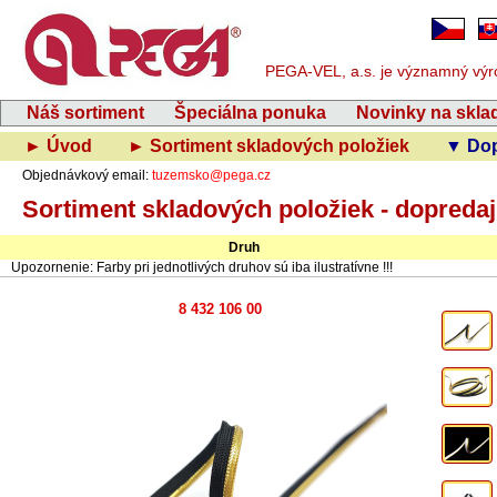
PEGA-VEL, a.s. je významný výrob
Náš sortiment
Špeciálna ponuka
Novinky na skla
► Úvod
► Sortiment skladových položiek
▼ Dop
Objednávkový email:
tuzemsko@pega.cz
Sortiment skladových položiek - dopredaj
Druh
Upozornenie: Farby pri jednotlivých druhov sú iba ilustratívne !!!
8 432 106 00